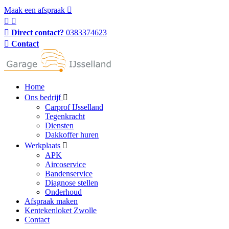
Maak een afspraak
Direct contact?
0383374623
Contact
Home
Ons bedrijf
Carprof IJsselland
Tegenkracht
Diensten
Dakkoffer huren
Werkplaats
APK
Aircoservice
Bandenservice
Diagnose stellen
Onderhoud
Afspraak maken
Kentekenloket Zwolle
Contact