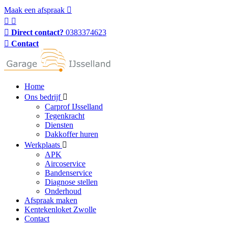
Maak een afspraak
Direct contact?
0383374623
Contact
Home
Ons bedrijf
Carprof IJsselland
Tegenkracht
Diensten
Dakkoffer huren
Werkplaats
APK
Aircoservice
Bandenservice
Diagnose stellen
Onderhoud
Afspraak maken
Kentekenloket Zwolle
Contact